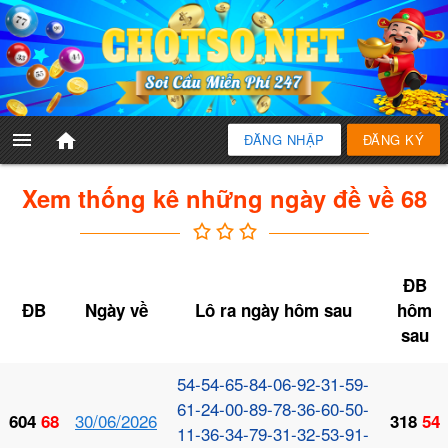
menu
home
ĐĂNG NHẬP
ĐĂNG KÝ
Xem thống kê những ngày đề về 68
ĐB
ĐB
Ngày về
Lô ra ngày hôm sau
hôm
sau
54-54-65-84-06-92-31-59-
61-24-00-89-78-36-60-50-
30/06/2026
604
68
318
54
11-36-34-79-31-32-53-91-