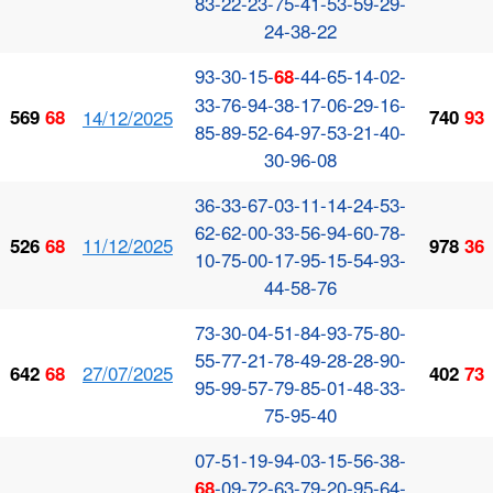
83-22-23-75-41-53-59-29-
24-38-22
93-30-15-
-44-65-14-02-
68
33-76-94-38-17-06-29-16-
569
68
14/12/2025
740
93
85-89-52-64-97-53-21-40-
30-96-08
36-33-67-03-11-14-24-53-
62-62-00-33-56-94-60-78-
11/12/2025
526
68
978
36
10-75-00-17-95-15-54-93-
44-58-76
73-30-04-51-84-93-75-80-
55-77-21-78-49-28-28-90-
27/07/2025
642
68
402
73
95-99-57-79-85-01-48-33-
75-95-40
07-51-19-94-03-15-56-38-
-09-72-63-79-20-95-64-
68