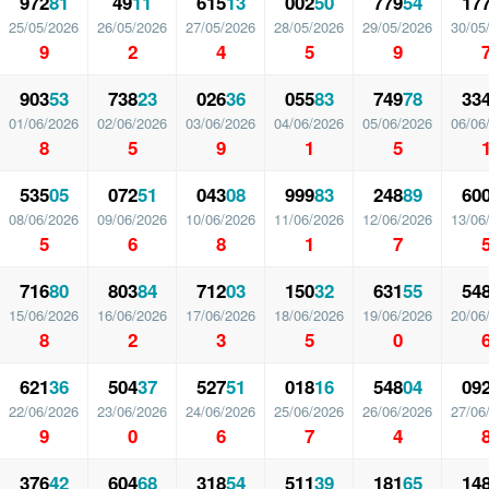
972
81
49
11
615
13
002
50
779
54
17
25/05/2026
26/05/2026
27/05/2026
28/05/2026
29/05/2026
30/05
9
2
4
5
9
903
53
738
23
026
36
055
83
749
78
33
01/06/2026
02/06/2026
03/06/2026
04/06/2026
05/06/2026
06/06
8
5
9
1
5
535
05
072
51
043
08
999
83
248
89
60
08/06/2026
09/06/2026
10/06/2026
11/06/2026
12/06/2026
13/06
5
6
8
1
7
716
80
803
84
712
03
150
32
631
55
54
15/06/2026
16/06/2026
17/06/2026
18/06/2026
19/06/2026
20/06
8
2
3
5
0
621
36
504
37
527
51
018
16
548
04
09
22/06/2026
23/06/2026
24/06/2026
25/06/2026
26/06/2026
27/06
9
0
6
7
4
376
42
604
68
318
54
511
39
181
65
14