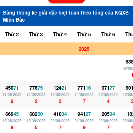
Bảng thống kê giải đặc biệt tuần theo tổng của KQXS
Miền Bắc
Thứ 2
Thứ 3
Thứ 4
Thứ 5
Thứ 6
Th
2025
53
09/08
450
71
776
75
124
21
771
16
071
77
60
11/08/2025
12/08/2025
13/08/2025
14/08/2025
15/08/2025
16/08
8
2
3
7
4
669
45
682
50
410
34
941
27
205
34
18
18/08/2025
19/08/2025
20/08/2025
21/08/2025
22/08/2025
23/08
9
5
7
9
7