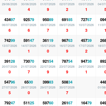
29/06/2026
30/06/2026
01/07/2026
02/07/2026
03/07/2026
04/07
6
4
9
2
1
434
97
925
79
950
89
691
85
727
67
09
06/07/2026
07/07/2026
08/07/2026
09/07/2026
10/07/2026
11/07
6
6
7
3
3
742
99
591
47
361
19
967
63
457
39
26
13/07/2026
14/07/2026
15/07/2026
16/07/2026
17/07/2026
18/07
8
1
0
9
2
391
28
730
70
921
54
787
54
947
38
89
20/07/2026
21/07/2026
22/07/2026
23/07/2026
24/07/2026
25/07
0
7
9
9
1
547
96
65
00
399
83
508
34
44
27/07/2026
28/07/2026
29/07/2026
30/07/2026
01/08
5
0
1
7
792
47
511
25
597
60
261
67
164
79
04