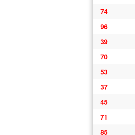
74
96
39
70
53
37
45
71
85