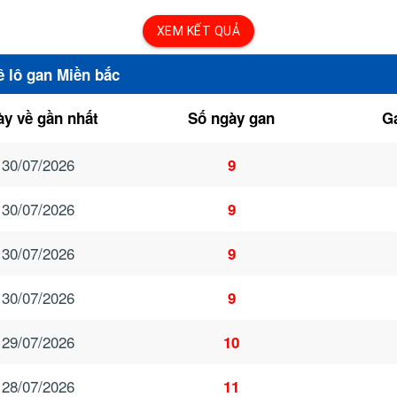
XEM KẾT QUẢ
ê lô gan Miền bắc
y về gần nhất
Số ngày gan
G
30/07/2026
9
30/07/2026
9
30/07/2026
9
30/07/2026
9
29/07/2026
10
28/07/2026
11