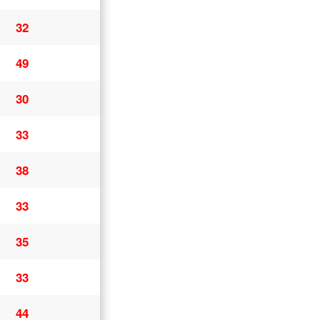
32
49
30
33
38
33
35
33
44