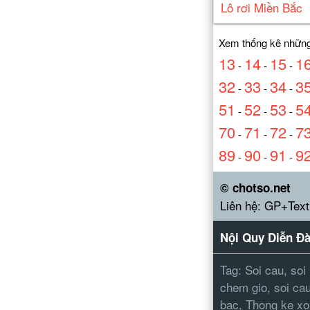
Lô rơi Miền Bắc
Xem thống kê những
13
14
15
1
-
-
-
32
33
34
3
-
-
-
51
52
53
5
-
-
-
70
71
72
7
-
-
-
89
90
91
9
-
-
-
© chotso.net
Liên hệ: GP+Text
Nội Quy Diễn Đ
Tag:
Soi cau
, soi
chem gio,
soi ca
bac
,
Thong ke xo