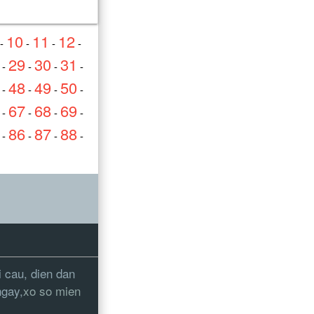
10
11
12
-
-
-
-
29
30
31
-
-
-
-
48
49
50
-
-
-
-
67
68
69
-
-
-
-
86
87
88
-
-
-
-
i cau, dien dan
ngay,
xo so mien