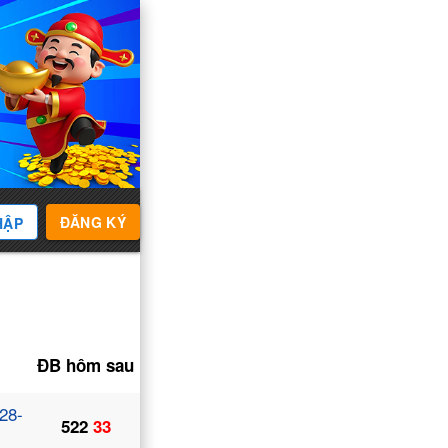
ĐĂNG KÝ
HẬP
ĐB hôm sau
28-
522
33