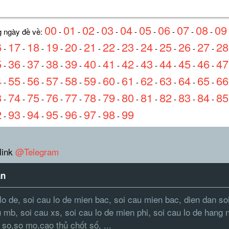
00
01
02
03
04
05
06
07
08
09
 ngày đề về:
-
-
-
-
-
-
-
-
-
6
17
18
19
20
21
22
23
24
25
26
27
28
-
-
-
-
-
-
-
-
-
-
-
-
5
36
37
38
39
40
41
42
43
44
45
46
47
-
-
-
-
-
-
-
-
-
-
-
-
4
55
56
57
58
59
60
61
62
63
64
65
66
-
-
-
-
-
-
-
-
-
-
-
-
3
74
75
76
77
78
79
80
81
82
83
84
85
-
-
-
-
-
-
-
-
-
-
-
-
2
93
94
95
96
97
98
99
-
-
-
-
-
-
-
link
@Telegram
àn
 lo de, soi cau lo de mien bac, soi cau mien bac, dien dan so
u mb
, soi cau xs, soi cau lo de mien phi, soi cau lo de hang 
 so
,
so mo
,
cao thủ chốt số
, ...