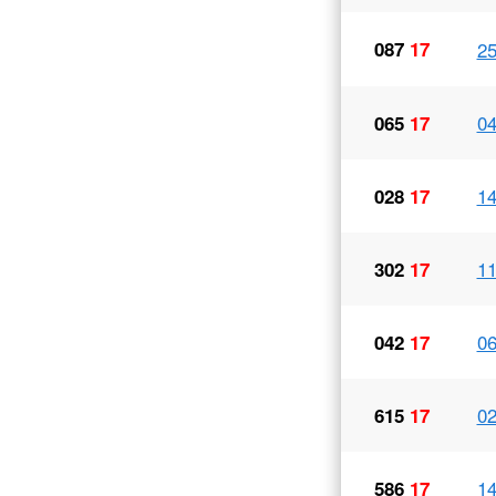
087
17
25
04
065
17
14
028
17
11
302
17
06
042
17
02
615
17
14
586
17