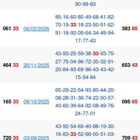
90-99-83
85-16-60-80-49-68-41-82-
70-19-
-18-23-50-51-62-
33
061
33
06/02/2026
383
85
91-18-92-09-64-34-49-94-
17-77-43
43-93-25-59-38-
-93-75-
33
27-75-04-96-72-30-32-91-
464
33
20/11/2025
653
43
20-84-83-69-96-43-43-42-
15-54-84
65-29-22-54-93-80-44-20-
08-28-31-36-74-22-50-57-
08/10/2025
165
33
095
65
40-60-39-64-92-08-49-76-
24-77-01
43-92-54-69-40-88-19-30-
16-83-
-52-68-00-51-03-
33
720
33
03/09/2025
709
43