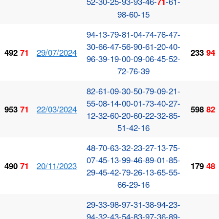
52-30-25-93-93-46-
-61-
71
98-60-15
94-13-79-81-04-74-76-47-
30-66-47-56-90-61-20-40-
29/07/2024
492
71
233
94
96-39-19-00-09-06-45-52-
72-76-39
82-61-09-30-50-79-09-21-
55-08-14-00-01-73-40-27-
22/03/2024
953
71
598
82
12-32-60-20-60-22-32-85-
51-42-16
48-70-63-32-23-27-13-75-
07-45-13-99-46-89-01-85-
20/11/2023
490
71
179
48
29-45-42-79-26-13-65-55-
66-29-16
29-33-98-97-31-38-94-23-
94-32-43-54-83-97-36-89-