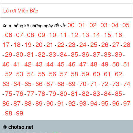
Lô rơi Miền Bắc
00
01
02
03
04
05
Xem thống kê những ngày đề về:
-
-
-
-
-
06
07
08
09
10
11
12
13
14
15
16
-
-
-
-
-
-
-
-
-
-
-
-
17
18
19
20
21
22
23
24
25
26
27
28
-
-
-
-
-
-
-
-
-
-
-
29
30
31
32
33
34
35
36
37
38
39
-
-
-
-
-
-
-
-
-
-
-
-
40
41
42
43
44
45
46
47
48
49
50
51
-
-
-
-
-
-
-
-
-
-
-
52
53
54
55
56
57
58
59
60
61
62
-
-
-
-
-
-
-
-
-
-
-
-
63
64
65
66
67
68
69
70
71
72
73
74
-
-
-
-
-
-
-
-
-
-
-
75
76
77
78
79
80
81
82
83
84
85
-
-
-
-
-
-
-
-
-
-
-
-
86
87
88
89
90
91
92
93
94
95
96
97
-
-
-
-
-
-
-
-
-
-
-
98
99
-
-
© chotso.net