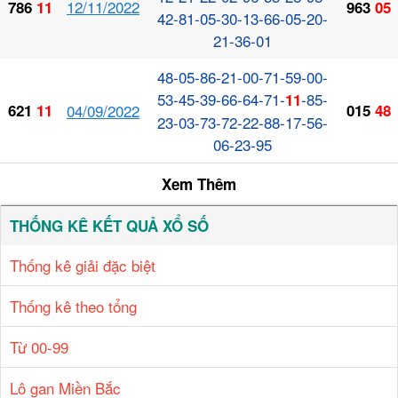
12/11/2022
786
11
963
05
42-81-05-30-13-66-05-20-
21-36-01
48-05-86-21-00-71-59-00-
53-45-39-66-64-71-
-85-
11
621
11
04/09/2022
015
48
23-03-73-72-22-88-17-56-
06-23-95
Xem Thêm
THỐNG KÊ KẾT QUẢ XỔ SỐ
Thống kê giải đặc biệt
Thống kê theo tổng
Từ 00-99
Lô gan Miền Bắc