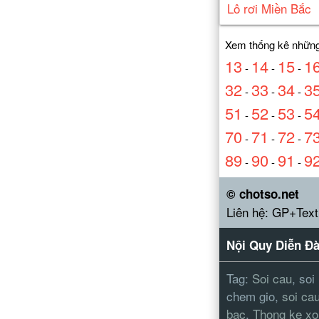
Lô rơi Miền Bắc
Xem thống kê những
13
14
15
1
-
-
-
32
33
34
3
-
-
-
51
52
53
5
-
-
-
70
71
72
7
-
-
-
89
90
91
9
-
-
-
© chotso.net
Liên hệ: GP+Text
Nội Quy Diễn Đ
Tag:
Soi cau
, soi
chem gio,
soi ca
bac
,
Thong ke xo