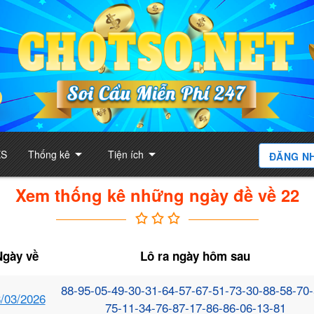
arrow_drop_down
arrow_drop_down
XS
Thống kê
Tiện ích
ĐĂNG N
Xem thống kê những ngày đề về 22
Ngày về
Lô ra ngày hôm sau
88-95-05-49-30-31-64-57-67-51-73-30-88-58-70-
/03/2026
75-11-34-76-87-17-86-86-06-13-81