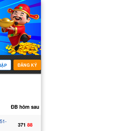
ĐĂNG KÝ
HẬP
ĐB hôm sau
51-
371
88