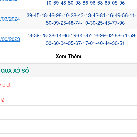
10-69-48-80-98-86-96-68-85-05-96
39-45-48-46-98-10-28-43-13-42-81-16-49-56-41-
/03/2024
50-09-25-48-74-10-30-25-45-77-96
78-39-28-28-14-66-19-05-87-76-99-02-88-71-59-
/09/2023
33-60-84-05-67-17-01-40-44-30-51
Xem Thêm
 QUẢ XỔ SỐ
 biệt
ng