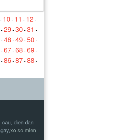
10
11
12
-
-
-
-
29
30
31
-
-
-
-
48
49
50
-
-
-
-
67
68
69
-
-
-
-
86
87
88
-
-
-
-
i cau, dien dan
ngay,
xo so mien