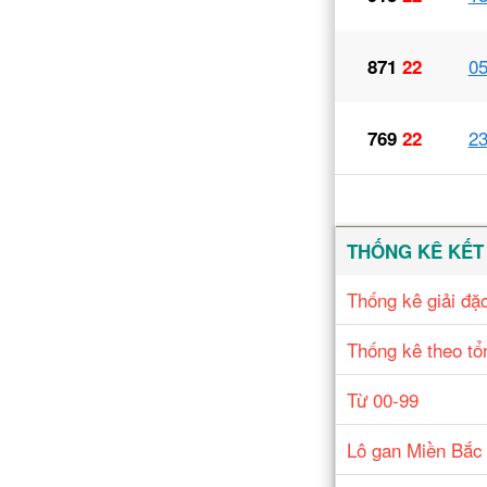
05
871
22
23
769
22
THỐNG KÊ KẾT
Thống kê giải đặc
Thống kê theo tổ
Từ 00-99
Lô gan Miền Bắc