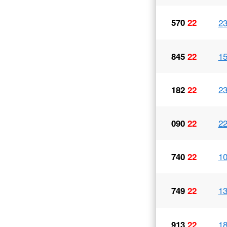
570
22
23
15
845
22
23
182
22
22
090
22
10
740
22
13
749
22
18
913
22