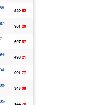
88-
520
62
87-
901
28
71-
697
57
94-
498
21
34-
001
77
00-
343
09
35-
144
78