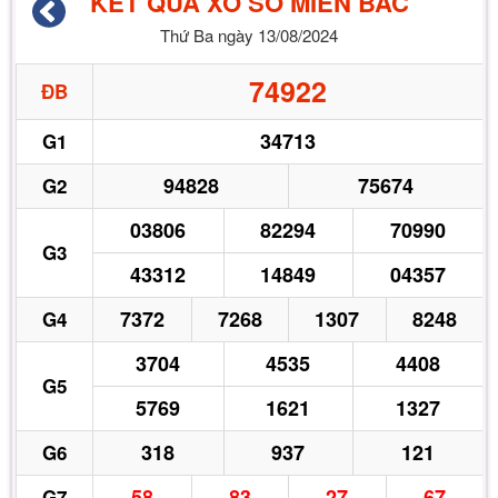
KẾT QUẢ XỔ SỐ MIỀN BẮC
Thứ Ba ngày 13/08/2024
74922
ĐB
34713
G1
94828
75674
G2
03806
82294
70990
G3
43312
14849
04357
7372
7268
1307
8248
G4
3704
4535
4408
G5
5769
1621
1327
318
937
121
G6
58
83
27
67
G7