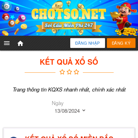
menu
home
ĐĂNG NHẬP
ĐĂNG KÝ
KẾT QUẢ XỔ SỐ
Trang thông tin KQXS nhanh nhất, chính xác nhất
Ngày