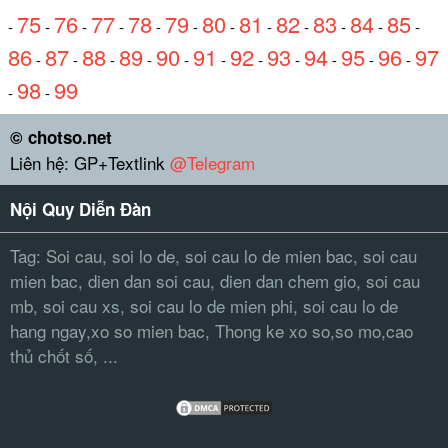
75
76
77
78
79
80
81
82
83
84
85
-
-
-
-
-
-
-
-
-
-
-
-
86
87
88
89
90
91
92
93
94
95
96
97
-
-
-
-
-
-
-
-
-
-
-
98
99
-
-
© chotso.net
Liên hệ: GP+Textlink
@Telegram
Nội Quy Diễn Đàn
Tag:
Soi cau
, soi lo de, soi cau lo de mien bac, soi cau
mien bac, dien dan soi cau, dien dan chem gio,
soi cau
mb
, soi cau xs, soi cau lo de mien phi, soi cau lo de
hang ngay,
xo so mien bac
,
Thong ke xo so
,
so mo
,
cao
thủ chốt số
, ...