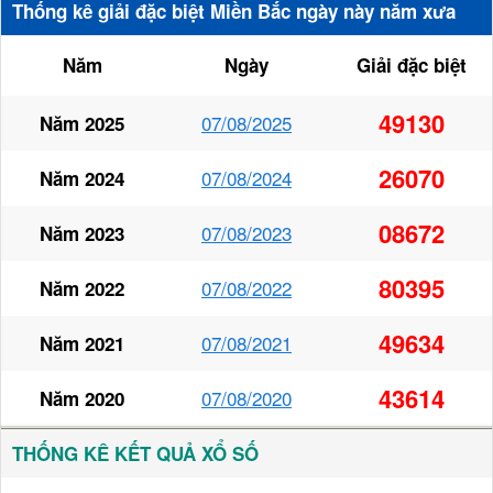
Thống kê giải đặc biệt Miền Bắc ngày này năm xưa
Năm
Ngày
Giải đặc biệt
49130
07/08/2025
Năm 2025
26070
07/08/2024
Năm 2024
08672
07/08/2023
Năm 2023
80395
07/08/2022
Năm 2022
49634
07/08/2021
Năm 2021
43614
07/08/2020
Năm 2020
THỐNG KÊ KẾT QUẢ XỔ SỐ