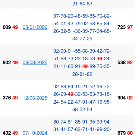
21-64-83
97-78-29-48-59-85-76-82-
54-01-43-75-02-58-85-84-
03/01/2026
009
49
723
97
26-32-51-36-39-77-34-68-
34-77-25
92-00-91-55-68-39-42-72-
51-68-73-22-18-53-
-24-
49
08/08/2025
802
49
538
92
21-11-65-91-
-89-75-35-
49
28-81-82
02-68-94-15-21-52-19-72-
26-29-
-32-53-53-78-18-
49
376
49
12/06/2025
904
02
24-54-22-47-91-47-16-98-
68-52-54
80-74-81-35-91-95-39-94-
31-41-57-63-71-41-99-20-
07/10/2024
432
49
879
80