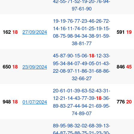
42-55-71-52-19-20-76-94-
97-61-90
19-19-76-77-23-46-26-72-
14-16-11-74-01-25-19-15-
27/09/2024
162
18
591
19
08-75-98-94-34-38-91-59-
38-81-77
45-87-90-15-06-
-12-33-
18
95-34-84-07-49-05-01-43-
650
18
23/09/2024
846
45
22-08-97-11-86-31-68-86-
32-66-27
20-61-01-39-63-52-43-31-
12-21-14-43-77-39-
-36-
18
948
18
01/07/2024
776
20
89-83-27-44-94-21-69-95-
74-89-07
89-95-98-32-02-68-39-13-
64-87-75-88-75-21-23-30-