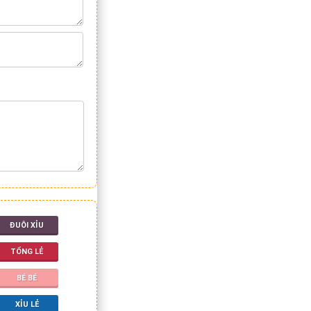
ĐUÔI XỈU
TỔNG LẺ
BÉ BÉ
XỈU LẺ