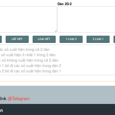
Dàn 2D-2
LẤY HẾT
LOẠI HẾT
1 LOẠI 2
2 LOẠI 1
link
@Telegram
àn