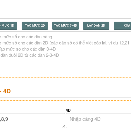
O MỨC 1D
TẠO MỨC 2D
TẠO MỨC 3-4D
LẤY DÀN 2D
XÓA
- 4D
4D