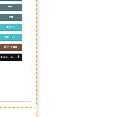
TỴ
HỢI
HIỆU 5
HIỆU LẺ
KÉP LỆCH
TRONG|NGOÀI