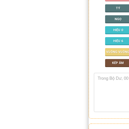
TÝ
NGỌ
HIỆU 0
HIỆU 6
VUÔNG VUÔN
KÉP ÂM