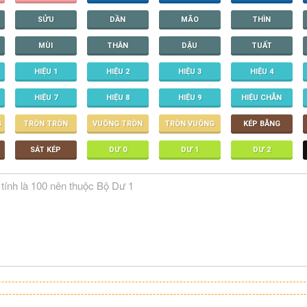
SỬU
DẦN
MÃO
THÌN
MÙI
THÂN
DẬU
TUẤT
HIỆU 1
HIỆU 2
HIỆU 3
HIỆU 4
HIỆU 7
HIỆU 8
HIỆU 9
HIỆU CHẴN
G
TRÒN TRÒN
VUÔNG TRÒN
TRÒN VUÔNG
KÉP BẰNG
SÁT KÉP
DƯ 0
DƯ 1
DƯ 2