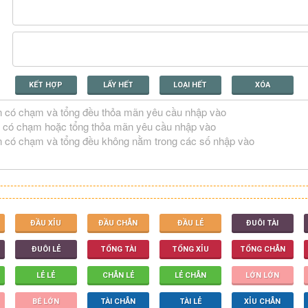
KẾT HỢP
LẤY HẾT
LOẠI HẾT
XÓA
ĐẦU XỈU
ĐẦU CHẴN
ĐẦU LẺ
ĐUÔI TÀI
ĐUÔI LẺ
TỔNG TÀI
TỔNG XỈU
TỔNG CHẴN
LẺ LẺ
CHẴN LẺ
LẺ CHẴN
LỚN LỚN
BÉ LỚN
TÀI CHẴN
TÀI LẺ
XỈU CHẴN