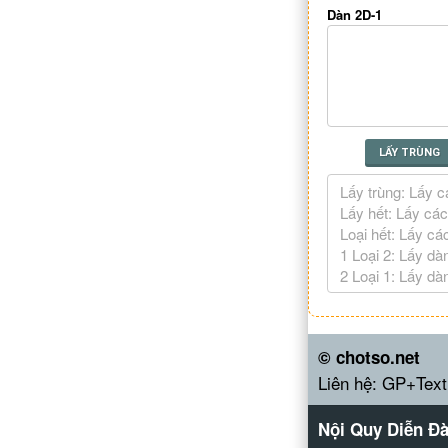
Dàn 2D-1
LẤY TRÙNG
© chotso.net
Liên hệ: GP+Text
Nội Quy Diễn Đ