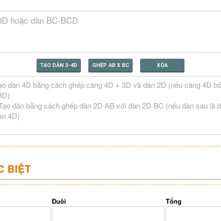
TẠO DÀN 3-4D
GHÉP AB X BC
XÓA
C BIỆT
Đuôi
Tổng