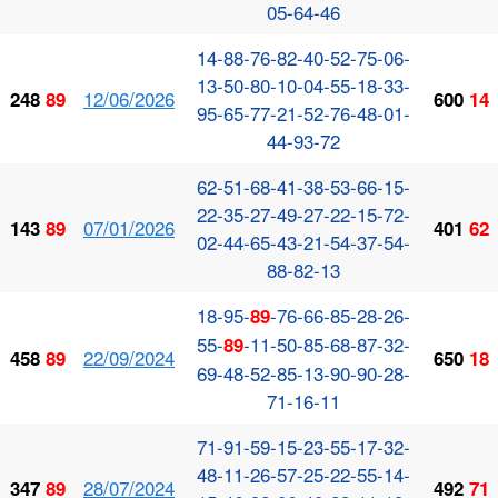
05-64-46
14-88-76-82-40-52-75-06-
13-50-80-10-04-55-18-33-
12/06/2026
248
89
600
14
95-65-77-21-52-76-48-01-
44-93-72
62-51-68-41-38-53-66-15-
22-35-27-49-27-22-15-72-
07/01/2026
143
89
401
62
02-44-65-43-21-54-37-54-
88-82-13
18-95-
-76-66-85-28-26-
89
55-
-11-50-85-68-87-32-
89
22/09/2024
458
89
650
18
69-48-52-85-13-90-90-28-
71-16-11
71-91-59-15-23-55-17-32-
48-11-26-57-25-22-55-14-
28/07/2024
347
89
492
71