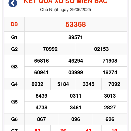
KẾT QUẢ XỔ SỐ MIỀN BẮC
Chủ Nhật ngày 29/06/2025
53368
ĐB
89571
G1
70992
02153
G2
65816
46294
71908
G3
60941
03999
18274
8932
5184
3345
7092
G4
8439
0311
3013
G5
4738
3461
2827
867
096
626
G6
83
36
43
19
G7