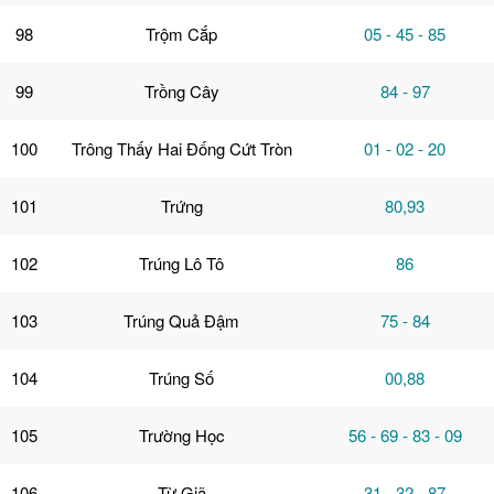
98
Trộm Cắp
05 - 45 - 85
99
Trồng Cây
84 - 97
100
Trông Thấy Hai Đống Cứt Tròn
01 - 02 - 20
101
Trứng
80,93
102
Trúng Lô Tô
86
103
Trúng Quả Đậm
75 - 84
104
Trúng Số
00,88
105
Trường Học
56 - 69 - 83 - 09
106
Từ Giã
31 - 32 - 87