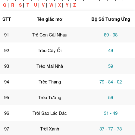
Q
|
R
|
S
|
T
|
U
|
V
|
W
|
X
|
Y
|
Z
STT
Tên giấc mơ
Bộ Số Tương Ứng
91
Trẻ Con Cãi Nhau
89 - 98
92
Trèo Cây Ổi
49
93
Trèo Mái Nhà
59
94
Trèo Thang
79 - 84 - 02
95
Trèo Tường
56
96
Trời Sao Lác Đác
31 - 49
97
Trời Xanh
37 - 77 - 78