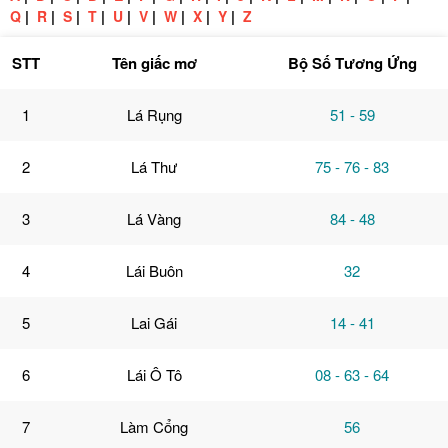
Q
|
R
|
S
|
T
|
U
|
V
|
W
|
X
|
Y
|
Z
STT
Tên giấc mơ
Bộ Số Tương Ứng
1
Lá Rụng
51 - 59
2
Lá Thư
75 - 76 - 83
3
Lá Vàng
84 - 48
4
Lái Buôn
32
5
Lai Gái
14 - 41
6
Lái Ô Tô
08 - 63 - 64
7
Làm Cổng
56