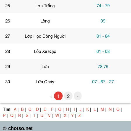
25
Lợn Trắng
74 - 79
26
Lòng
09
27
Lớp Học Đông Người
81 - 84
28
Lốp Xe Đạp
01 - 08
29
Lửa
78,76
30
Lửa Cháy
07 - 67 - 27
1
2
›
‹
Tìm
A
|
B
|
C
|
D
|
E
|
F
|
G
|
H
|
I
|
J
|
K
|
L
|
M
|
N
|
O
|
P
|
Q
|
R
|
S
|
T
|
U
|
V
|
W
|
X
|
Y
|
Z
© chotso.net