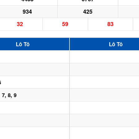
934
425
32
59
83
Lô Tô
Lô Tô
6
, 7, 8, 9