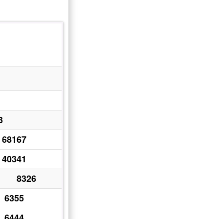
3
68167
40341
8326
6355
6444