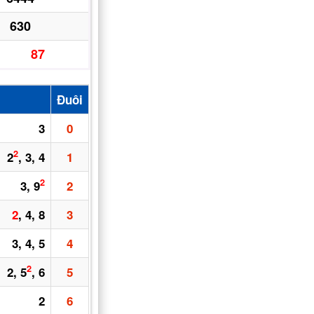
630
87
Đuôi
3
0
2
2
, 3, 4
1
2
3, 9
2
2
, 4, 8
3
3, 4, 5
4
2
2, 5
, 6
5
2
6