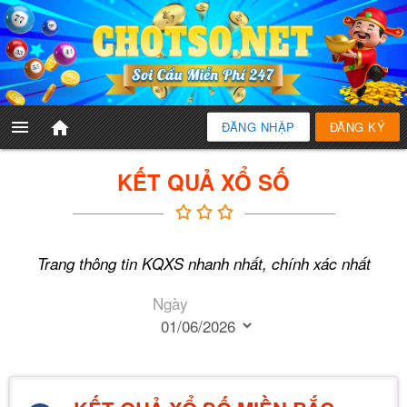
menu
home
ĐĂNG NHẬP
ĐĂNG KÝ
KẾT QUẢ XỔ SỐ
Trang thông tin KQXS nhanh nhất, chính xác nhất
Ngày