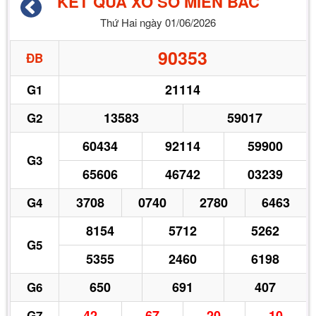
KẾT QUẢ XỔ SỐ MIỀN BẮC
Thứ Hai ngày 01/06/2026
90353
ĐB
21114
G1
13583
59017
G2
60434
92114
59900
G3
65606
46742
03239
3708
0740
2780
6463
G4
8154
5712
5262
G5
5355
2460
6198
650
691
407
G6
42
67
20
10
G7