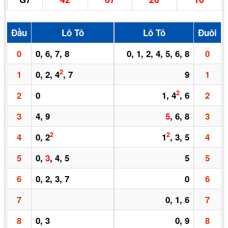
Đầu
Lô Tô
Lô Tô
Đuôi
0
0, 6, 7, 8
0, 1, 2, 4, 5, 6, 8
0
2
1
0, 2, 4
, 7
9
1
2
2
0
1, 4
, 6
2
3
4, 9
5
, 6, 8
3
2
2
4
0, 2
1
, 3, 5
4
5
0,
3
, 4, 5
5
5
6
0, 2, 3, 7
0
6
7
0, 1, 6
7
8
0, 3
0, 9
8