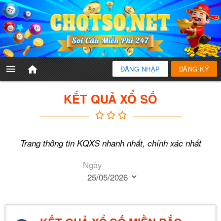
menu
home
ĐĂNG NHẬP
ĐĂNG KÝ
KẾT QUẢ XỔ SỐ
Trang thông tin KQXS nhanh nhất, chính xác nhất
Ngày