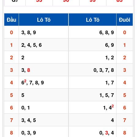
Đầu
Lô Tô
Lô Tô
Đuôi
0
3, 8, 9
6, 8, 9
0
1
2, 4, 5, 6
6, 9
1
2
2
1, 2
2
3
3,
8
0, 3, 7, 8
3
2
4
6
, 7, 8, 9
1, 7
4
5
5
1, 5, 7
5
2
6
0, 1
1, 4
6
7
3, 4, 5
4
7
8
0, 3, 9
0,
3
, 4
8