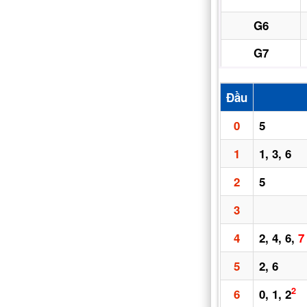
G6
G7
Đầu
0
5
1
1, 3, 6
2
5
3
4
2, 4, 6,
7
5
2, 6
2
6
0, 1, 2