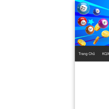
Trang Chủ
KQ