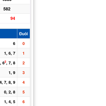
582
94
Đuôi
6
0
1, 6, 7
1
2
, 6
, 7, 8
2
1, 9
3
4, 7, 8, 9
4
0, 2, 8
5
1, 4, 5
6