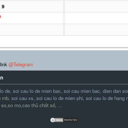
, 9
2
link
@Telegram
àn
 lo de, soi cau lo de mien bac, soi cau mien bac, dien dan so
u mb
, soi cau xs, soi cau lo de mien phi, soi cau lo de hang 
 so
,
so mo
,
cao thủ chốt số
, ...