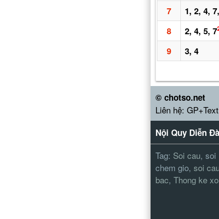
7
1, 2, 4, 7
8
2, 4, 5, 7
9
3, 4
© chotso.net
Liên hệ: GP+Text
Nội Quy Diễn Đ
Tag:
Soi cau
, soi
chem gio,
soi ca
bac
,
Thong ke xo