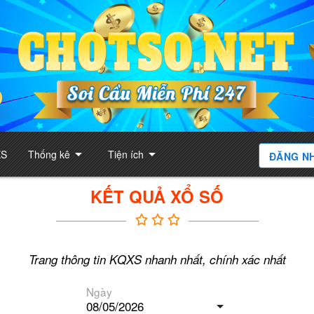
arrow_drop_down
arrow_drop_down
XS
Thống kê
Tiện ích
ĐĂNG N
KẾT QUẢ XỔ SỐ
Trang thông tin KQXS nhanh nhất, chính xác nhất
Ngày