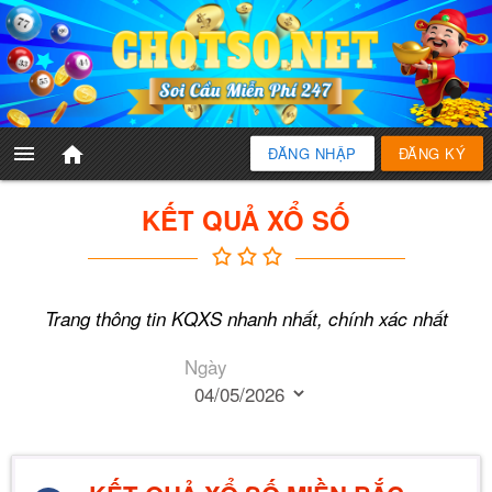
menu
home
ĐĂNG NHẬP
ĐĂNG KÝ
KẾT QUẢ XỔ SỐ
Trang thông tin KQXS nhanh nhất, chính xác nhất
Ngày