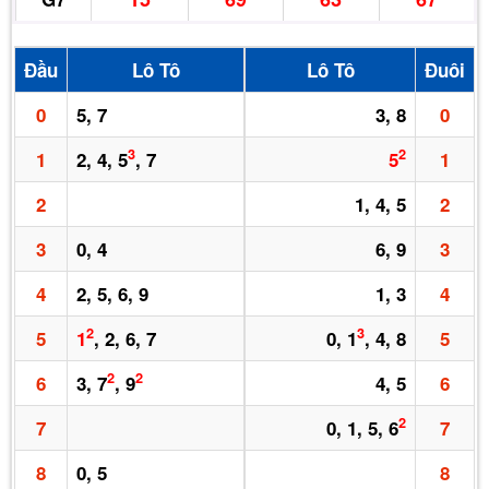
Đầu
Lô Tô
Lô Tô
Đuôi
0
5, 7
3, 8
0
3
2
1
2, 4, 5
, 7
5
1
2
1, 4, 5
2
3
0, 4
6, 9
3
4
2, 5, 6, 9
1, 3
4
2
3
5
1
, 2, 6, 7
0, 1
, 4, 8
5
2
2
6
3, 7
, 9
4, 5
6
2
7
0, 1, 5, 6
7
8
0, 5
8