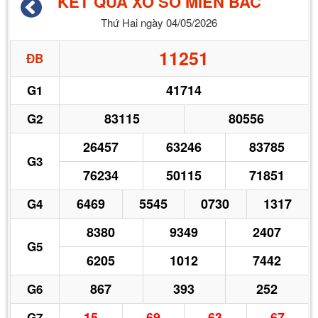
KẾT QUẢ XỔ SỐ MIỀN BẮC
Thứ Hai ngày 04/05/2026
11251
ĐB
41714
G1
83115
80556
G2
26457
63246
83785
G3
76234
50115
71851
6469
5545
0730
1317
G4
8380
9349
2407
G5
6205
1012
7442
867
393
252
G6
15
69
63
67
G7