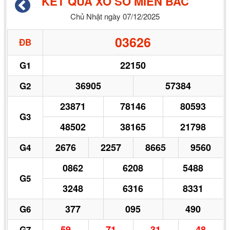
KẾT QUẢ XỔ SỐ MIỀN BẮC
Chủ Nhật ngày 07/12/2025
03626
ĐB
22150
G1
36905
57384
G2
23871
78146
80593
G3
48502
38165
21798
2676
2257
8665
9560
G4
0862
6208
5488
G5
3248
6316
8331
377
095
490
G6
59
71
31
48
G7