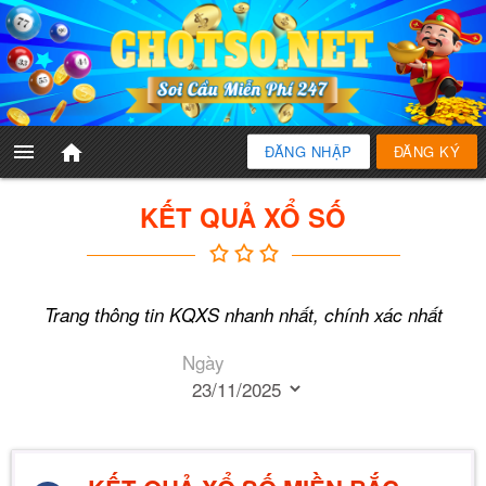
menu
home
ĐĂNG NHẬP
ĐĂNG KÝ
KẾT QUẢ XỔ SỐ
Trang thông tin KQXS nhanh nhất, chính xác nhất
Ngày