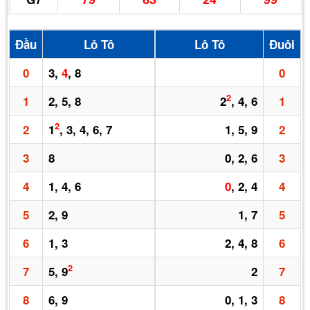
Đầu
Lô Tô
Lô Tô
Đuôi
0
3,
4
, 8
0
2
1
2, 5, 8
2
, 4, 6
1
2
2
1
, 3, 4, 6, 7
1, 5, 9
2
3
8
0, 2, 6
3
4
1, 4, 6
0
, 2, 4
4
5
2, 9
1, 7
5
6
1, 3
2, 4, 8
6
2
7
5, 9
2
7
8
6, 9
0, 1, 3
8