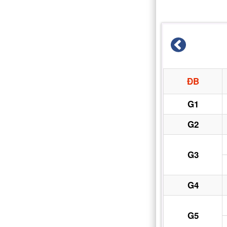
ĐB
G1
G2
G3
G4
G5