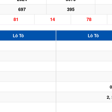
697
395
81
14
78
Lô Tô
Lô Tô
0
2, 