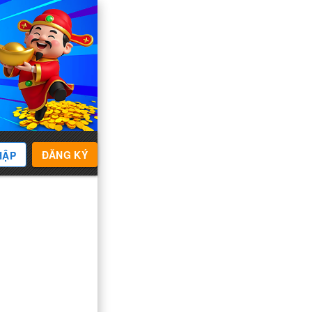
ĐĂNG KÝ
HẬP