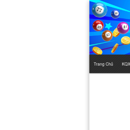
Trang Chủ
KQ