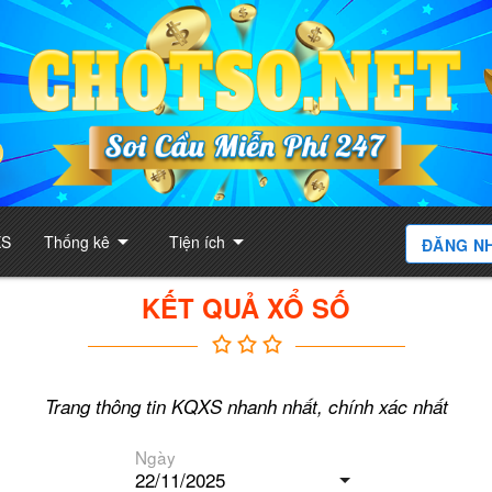
arrow_drop_down
arrow_drop_down
XS
Thống kê
Tiện ích
ĐĂNG N
KẾT QUẢ XỔ SỐ
Trang thông tin KQXS nhanh nhất, chính xác nhất
Ngày