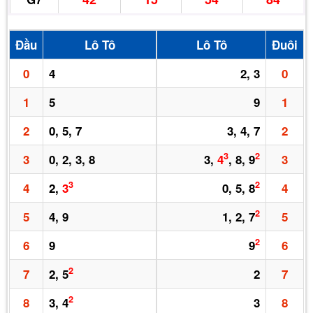
Đầu
Lô Tô
Lô Tô
Đuôi
0
4
2, 3
0
1
5
9
1
2
0, 5, 7
3, 4, 7
2
3
2
3
0, 2, 3, 8
3,
4
, 8, 9
3
3
2
4
2,
3
0, 5, 8
4
2
5
4, 9
1, 2, 7
5
2
6
9
9
6
2
7
2, 5
2
7
2
8
3, 4
3
8