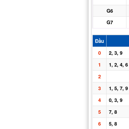
G6
G7
Đầu
0
2, 3, 9
1
1, 2, 4, 6
2
3
1, 5, 7, 9
4
0, 3, 9
5
7, 8
6
5, 8