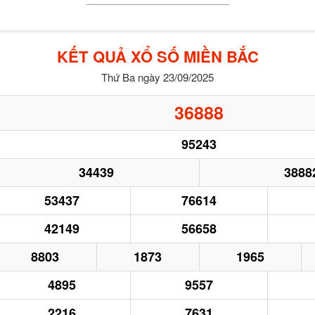
KẾT QUẢ XỔ SỐ MIỀN BẮC
Thứ Ba ngày 23/09/2025
36888
95243
34439
3888
53437
76614
42149
56658
8803
1873
1965
4895
9557
2216
7631