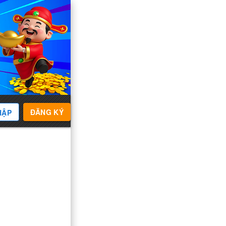
ĐĂNG KÝ
HẬP