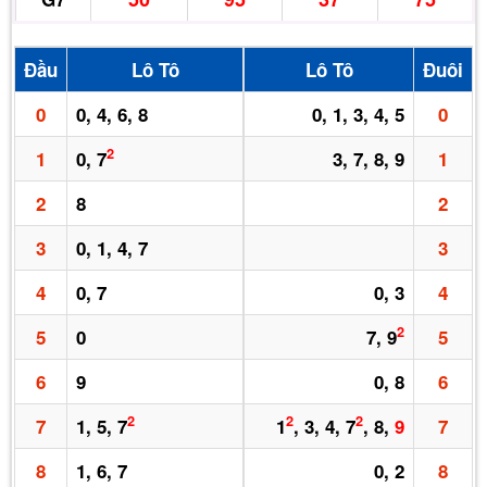
Đầu
Lô Tô
Lô Tô
Đuôi
0
0, 4, 6, 8
0, 1, 3, 4, 5
0
2
1
0, 7
3, 7, 8, 9
1
2
8
2
3
0, 1, 4, 7
3
4
0, 7
0, 3
4
2
5
0
7, 9
5
6
9
0, 8
6
2
2
2
7
1, 5, 7
1
, 3, 4, 7
, 8,
9
7
8
1, 6, 7
0, 2
8