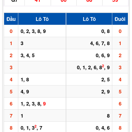
Đầu
Lô Tô
Lô Tô
Đuôi
0
0, 2, 3, 8, 9
0, 8
0
1
3
4, 6, 7, 8
1
2
3, 4, 5
0, 6, 9
2
2
3
0, 1, 2, 6, 8
, 9
3
4
1, 8
2, 5
4
5
4, 9
2, 9
5
6
1, 2, 3, 8,
9
6
7
1
8
7
2
8
0, 1, 3
, 7
0, 4, 6
8