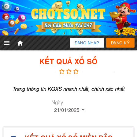
menu
home
ĐĂNG NHẬP
ĐĂNG KÝ
KẾT QUẢ XỔ SỐ
Trang thông tin KQXS nhanh nhất, chính xác nhất
Ngày