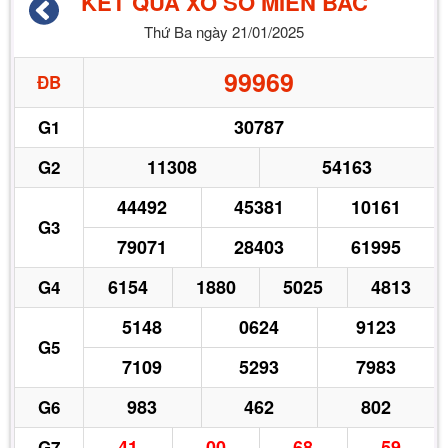
KẾT QUẢ XỔ SỐ MIỀN BẮC
Thứ Ba ngày 21/01/2025
99969
ĐB
30787
G1
11308
54163
G2
44492
45381
10161
G3
79071
28403
61995
6154
1880
5025
4813
G4
5148
0624
9123
G5
7109
5293
7983
983
462
802
G6
41
00
68
59
G7