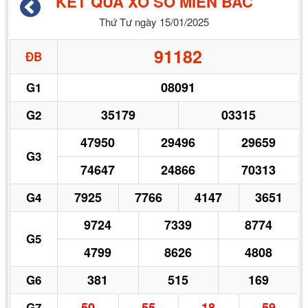
KẾT QUẢ XỔ SỐ MIỀN BẮC
Thứ Tư ngày 15/01/2025
91182
ĐB
08091
G1
35179
03315
G2
47950
29496
29659
G3
74647
24866
70313
7925
7766
4147
3651
G4
9724
7339
8774
G5
4799
8626
4808
381
515
169
G6
50
55
18
59
G7