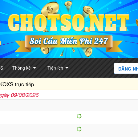
arrow_drop_down
arrow_drop_down
XS
Thống kê
Tiện ích
ĐĂNG N
KQXS trực tiếp
ngày 09/08/2026