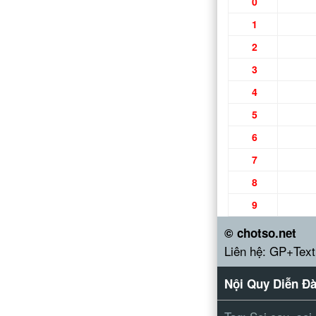
0
1
2
3
4
5
6
7
8
9
© chotso.net
Liên hệ: GP+Text
Nội Quy Diễn Đ