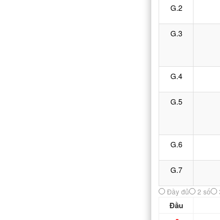
G.2
G.3
G.4
G.5
G.6
G.7
Đầu