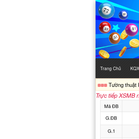
Trang Chủ
KQ
Tường thuật 
Trực tiếp XSMB 
Mã ĐB
G.ĐB
G.1