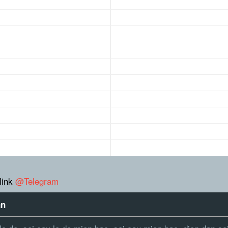
link
@Telegram
àn