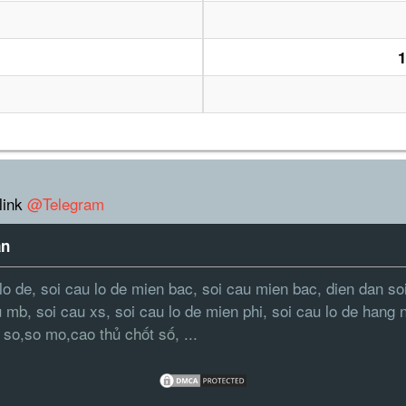
1
link
@Telegram
àn
 lo de, soi cau lo de mien bac, soi cau mien bac, dien dan so
u mb
, soi cau xs, soi cau lo de mien phi, soi cau lo de hang 
 so
,
so mo
,
cao thủ chốt số
, ...