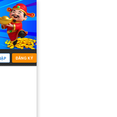
ĐĂNG KÝ
HẬP