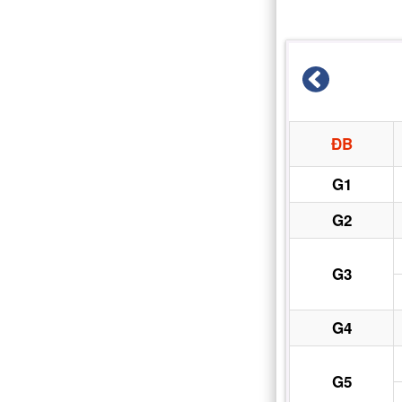
ĐB
G1
G2
G3
G4
G5