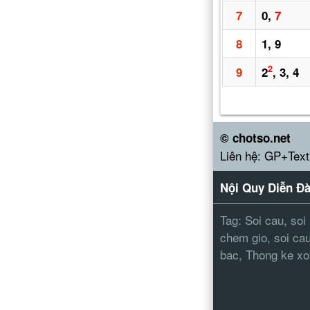
7
0,
7
8
1, 9
2
9
2
, 3, 4
© chotso.net
Liên hệ: GP+Text
Nội Quy Diễn Đ
Tag:
Soi cau
, soi
chem gio,
soi ca
bac
,
Thong ke xo