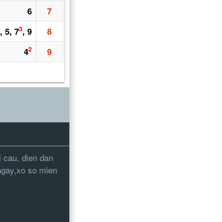
6
7
3
, 5, 7
, 9
8
2
4
9
i cau, dien dan
ngay,
xo so mien