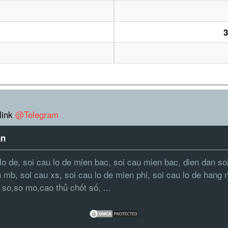
3
link
@Telegram
àn
 lo de, soi cau lo de mien bac, soi cau mien bac, dien dan so
u mb
, soi cau xs, soi cau lo de mien phi, soi cau lo de hang 
 so
,
so mo
,
cao thủ chốt số
, ...