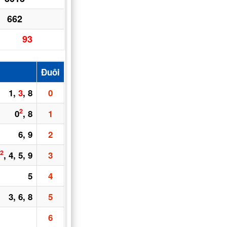
662
93
Đuôi
1,
3
, 8
0
2
0
, 8
1
6, 9
2
2
, 4, 5, 9
3
5
4
3, 6, 8
5
6