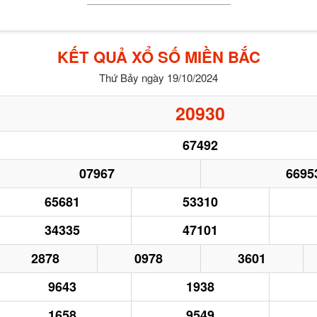
KẾT QUẢ XỔ SỐ MIỀN BẮC
Thứ Bảy ngày 19/10/2024
20930
67492
07967
6695
65681
53310
34335
47101
2878
0978
3601
9643
1938
1658
9549