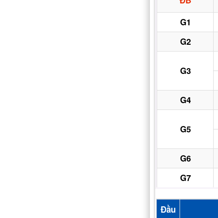
ĐB
G1
G2
G3
G4
G5
G6
G7
Đầu