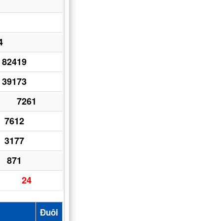
4
82419
39173
7261
7612
3177
871
24
Đuôi