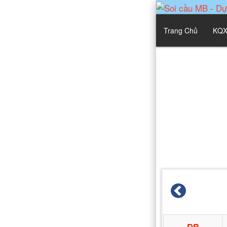
Trang Chủ
KQ