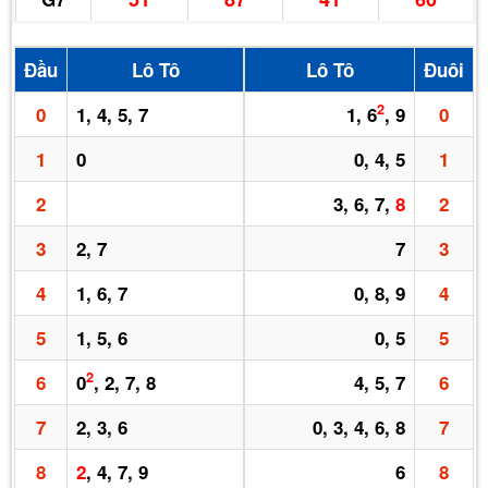
Đầu
Lô Tô
Lô Tô
Đuôi
2
0
1, 4, 5, 7
1, 6
, 9
0
1
0
0, 4, 5
1
2
3, 6, 7,
8
2
3
2, 7
7
3
4
1, 6, 7
0, 8, 9
4
5
1, 5, 6
0, 5
5
2
6
0
, 2, 7, 8
4, 5, 7
6
7
2, 3, 6
0, 3, 4, 6, 8
7
8
2
, 4, 7, 9
6
8