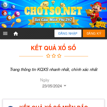
menu
home
ĐĂNG NHẬP
ĐĂNG KÝ
KẾT QUẢ XỔ SỐ
Trang thông tin KQXS nhanh nhất, chính xác nhất
Ngày