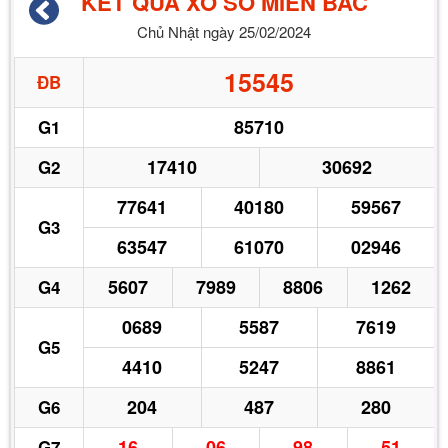
KẾT QUẢ XỔ SỐ MIỀN BẮC
Chủ Nhật ngày 25/02/2024
15545
ĐB
85710
G1
17410
30692
G2
77641
40180
59567
G3
63547
61070
02946
5607
7989
8806
1262
G4
0689
5587
7619
G5
4410
5247
8861
204
487
280
G6
16
06
98
51
G7