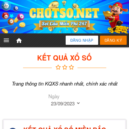
menu
home
ĐĂNG NHẬP
ĐĂNG KÝ
KẾT QUẢ XỔ SỐ
Trang thông tin KQXS nhanh nhất, chính xác nhất
Ngày