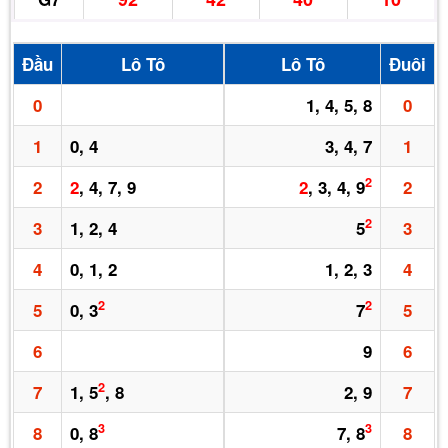
Đầu
Lô Tô
Lô Tô
Đuôi
0
1, 4, 5, 8
0
1
0, 4
3, 4, 7
1
2
2
2
, 4, 7, 9
2
, 3, 4, 9
2
2
3
1, 2, 4
5
3
4
0, 1, 2
1, 2, 3
4
2
2
5
0, 3
7
5
6
9
6
2
7
1, 5
, 8
2, 9
7
3
3
8
0, 8
7, 8
8